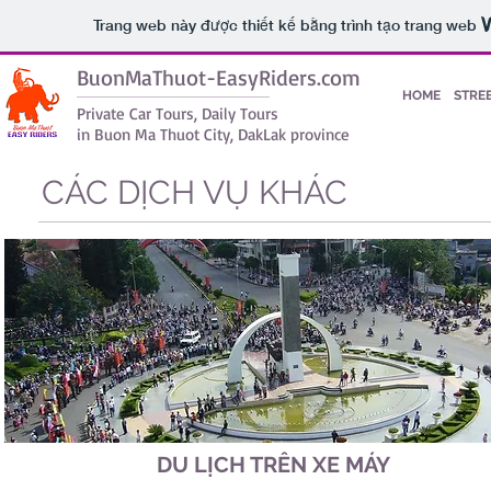
Trang web này được thiết kế bằng trình tạo trang web
BuonMaThuot-EasyRiders.com
HOME
STRE
Private Car Tours, Daily Tours
in Buon Ma Thuot City, DakLak province
CÁC DỊCH VỤ KHÁC
DU LỊCH TRÊN XE MÁY