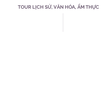
TOUR LỊCH SỬ, VĂN HÓA, ẨM THỰC
Easy Riders, Motorcycle Tours, Food Tours
Add: 10 Tran Cao Van St, Buon Ma Thuot,Dak Lak
Website: Buonmathuot-EasyRiders.com
Website: BuonMaThuot-FoodTours.com
Email:
tuananh1747@gmail.com
Fone:
+84914223537